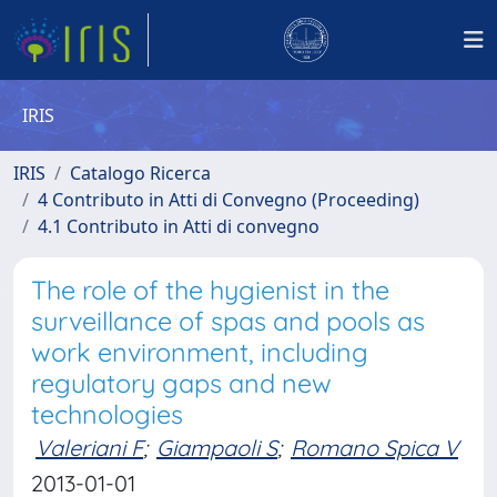
IRIS
IRIS
Catalogo Ricerca
4 Contributo in Atti di Convegno (Proceeding)
4.1 Contributo in Atti di convegno
The role of the hygienist in the
surveillance of spas and pools as
work environment, including
regulatory gaps and new
technologies
Valeriani F
;
Giampaoli S
;
Romano Spica V
2013-01-01