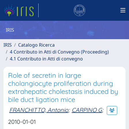
IRIS
IRIS
Catalogo Ricerca
4 Contributo in Atti di Convegno (Proceeding)
4.1 Contributo in Atti di convegno
Role of secretin in large
cholangiocyte proliferation during
extrahepatic cholestasis induced by
bile duct ligation mice
FRANCHITTO, Antonio
;
CARPINO G
;
2010-01-01