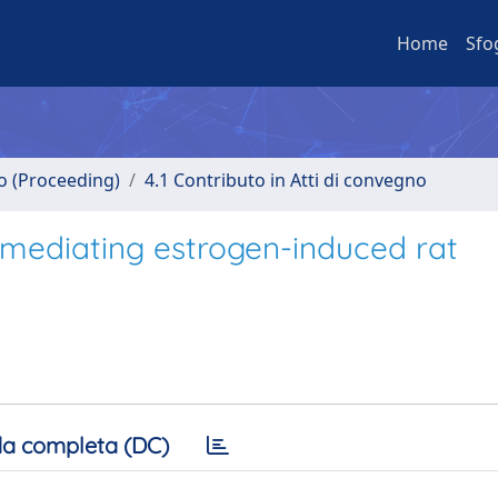
Home
Sfo
no (Proceeding)
4.1 Contributo in Atti di convegno
s mediating estrogen-induced rat
a completa (DC)