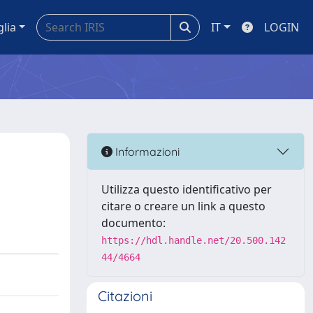
glia
IT
LOGIN
Informazioni
Utilizza questo identificativo per
citare o creare un link a questo
documento:
https://hdl.handle.net/20.500.142
44/4664
Citazioni