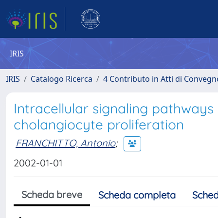
IRIS
IRIS
Catalogo Ricerca
4 Contributo in Atti di Conveg
Intracellular signaling pathway
cholangiocyte proliferation
FRANCHITTO, Antonio
;
2002-01-01
Scheda breve
Scheda completa
Sched