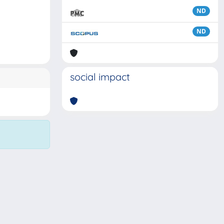
ND
ND
social impact