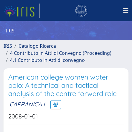
IRIS
IRIS
Catalogo Ricerca
4 Contributo in Atti di Convegno (Proceeding)
4.1 Contributo in Atti di convegno
American college women water
polo: A technical and tactical
analysis of the centre forward role
CAPRANICA L
2008-01-01