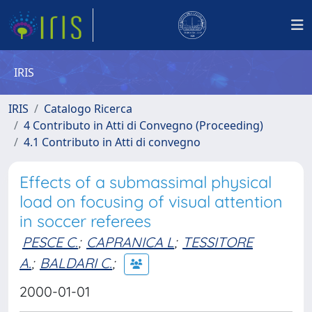
IRIS
IRIS
Catalogo Ricerca
4 Contributo in Atti di Convegno (Proceeding)
4.1 Contributo in Atti di convegno
Effects of a submassimal physical
load on focusing of visual attention
in soccer referees
PESCE C.
;
CAPRANICA L
;
TESSITORE
A.
;
BALDARI C.
;
2000-01-01