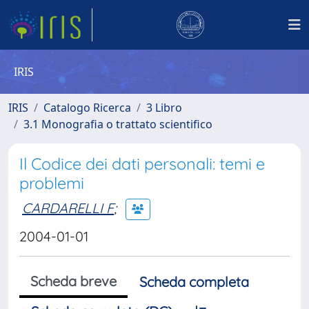
IRIS
IRIS
Catalogo Ricerca
3 Libro
3.1 Monografia o trattato scientifico
Il Codice dei dati personali: temi e
problemi
CARDARELLI F
;
2004-01-01
Scheda breve
Scheda completa