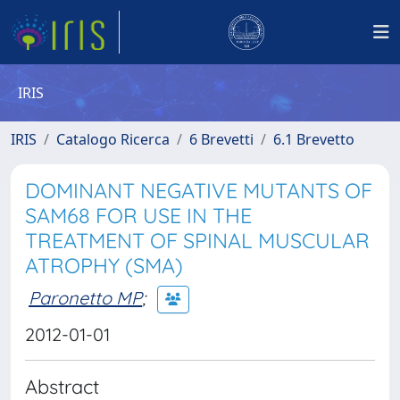
IRIS
IRIS
Catalogo Ricerca
6 Brevetti
6.1 Brevetto
DOMINANT NEGATIVE MUTANTS OF
SAM68 FOR USE IN THE
TREATMENT OF SPINAL MUSCULAR
ATROPHY (SMA)
Paronetto MP
;
2012-01-01
Abstract