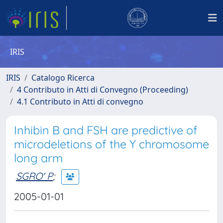
IRIS
IRIS
Catalogo Ricerca
4 Contributo in Atti di Convegno (Proceeding)
4.1 Contributo in Atti di convegno
Inhibin B and FSH are predictive of
microdeletions of the Y chromosome
long arm
SGRO' P
;
2005-01-01