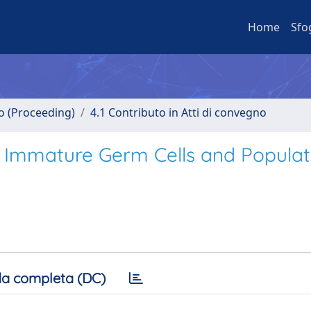
Home
Sfo
no (Proceeding)
4.1 Contributo in Atti di convegno
l Immature Germ Cells and Populat
a completa (DC)