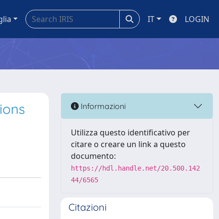
glia
IT
LOGIN
ions
Informazioni
Utilizza questo identificativo per
citare o creare un link a questo
documento:
https://hdl.handle.net/20.500.142
44/6565
Citazioni