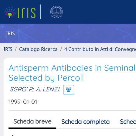
IRIS
IRIS
Catalogo Ricerca
4 Contributo in Atti di Conveg
Antisperm Antibodies in Semina
Selected by Percoll
SGRO' P
;
A. LENZI
1999-01-01
Scheda breve
Scheda completa
Sched