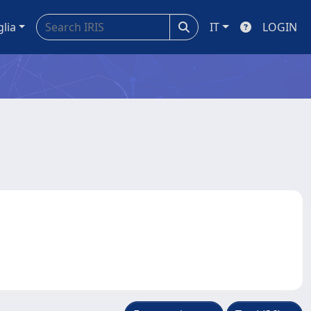
glia
IT
LOGIN