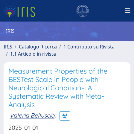
IRIS
IRIS
Catalogo Ricerca
1 Contributo su Rivista
1.1 Articolo in rivista
Measurement Properties of the
BESTest Scale in People with
Neurological Conditions: A
Systematic Review with Meta-
Analysis
Valeria Belluscio
;
2025-01-01