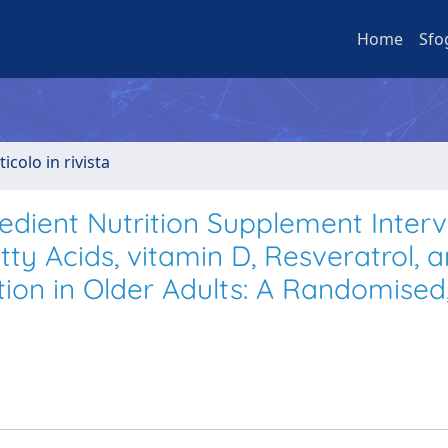
Home
Sfo
ticolo in rivista
redient Nutrition Supplement Inter
y Acids, vitamin D, Resveratrol, 
ion in Older Adults: A Randomised