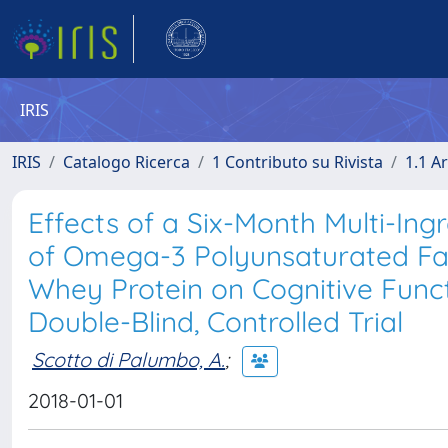
IRIS
IRIS
Catalogo Ricerca
1 Contributo su Rivista
1.1 Ar
Effects of a Six-Month Multi-Ing
of Omega-3 Polyunsaturated Fatt
Whey Protein on Cognitive Funct
Double-Blind, Controlled Trial
Scotto di Palumbo, A.
;
2018-01-01