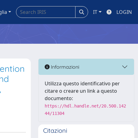
glia
IT
LOGIN
vention
Informazioni
and
Utilizza questo identificativo per
,
citare o creare un link a questo
documento:
https://hdl.handle.net/20.500.142
44/11304
Citazioni