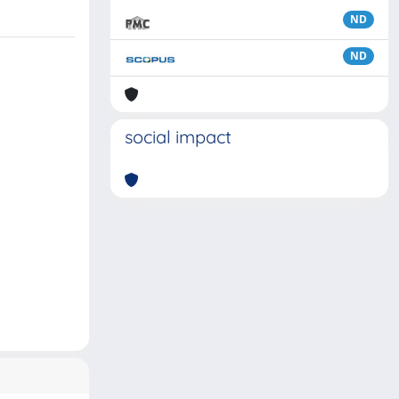
ND
ND
social impact