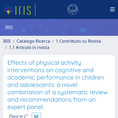
IRIS
IRIS
Catalogo Ricerca
1 Contributo su Rivista
1.1 Articolo in rivista
Effects of physical activity
interventions on cognitive and
academic performance in children
and adolescents: a novel
combination of a systematic review
and recommendations from an
expert panel.
Pesce C
;