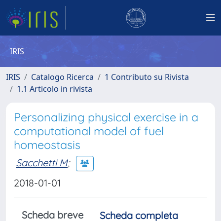
IRIS
IRIS
Catalogo Ricerca
1 Contributo su Rivista
1.1 Articolo in rivista
Personalizing physical exercise in a
computational model of fuel
homeostasis
Sacchetti M
;
2018-01-01
Scheda breve
Scheda completa