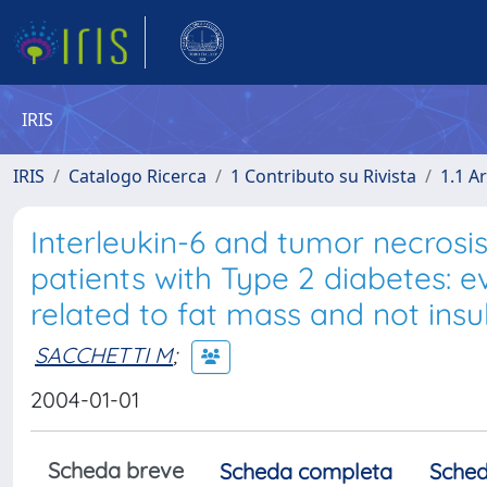
IRIS
IRIS
Catalogo Ricerca
1 Contributo su Rivista
1.1 Ar
Interleukin-6 and tumor necrosis
patients with Type 2 diabetes: e
related to fat mass and not insu
SACCHETTI M
;
2004-01-01
Scheda breve
Scheda completa
Sched