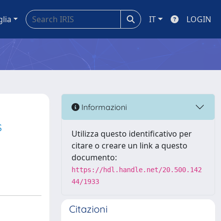
glia
IT
LOGIN
Informazioni
s
Utilizza questo identificativo per
citare o creare un link a questo
documento:
https://hdl.handle.net/20.500.142
44/1933
Citazioni