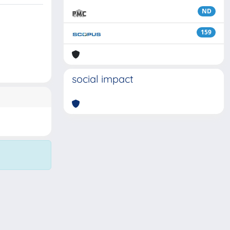
ND
159
social impact