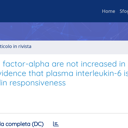
Home
Sfo
ticolo in rivista
 factor-alpha are not increased in
vidence that plasma interleukin-6 i
lin responsiveness
a completa (DC)