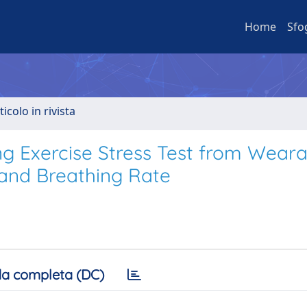
Home
Sfo
ticolo in rivista
ng Exercise Stress Test from Weara
and Breathing Rate
a completa (DC)