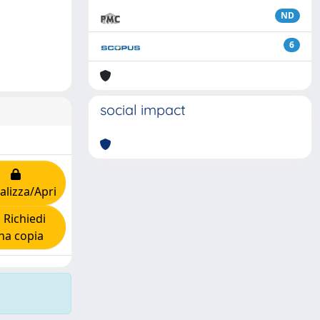
ND
6
social impact
alizza/Apri
Richiedi
na copia