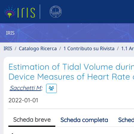
IRIS
IRIS
Catalogo Ricerca
1 Contributo su Rivista
1.1 Ar
Estimation of Tidal Volume duri
Device Measures of Heart Rate 
Sacchetti M
;
2022-01-01
Scheda breve
Scheda completa
Sched