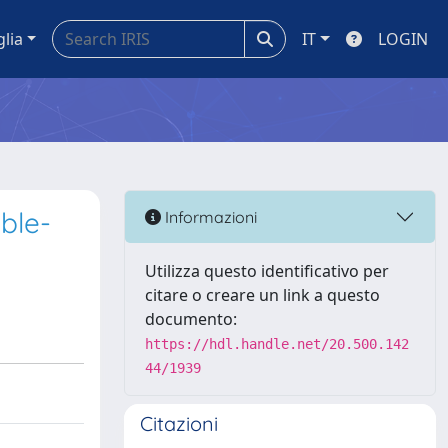
glia
IT
LOGIN
ble-
Informazioni
Utilizza questo identificativo per
citare o creare un link a questo
documento:
https://hdl.handle.net/20.500.142
44/1939
Citazioni