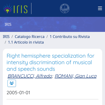
IRIS
IRIS
Catalogo Ricerca
1 Contributo su Rivista
1.1 Articolo in rivista
Right hemisphere specialization for
intensity discrimination of musical
and speech sounds
BRANCUCCI, Alfredo
;
ROMANI, Gian Luca
2005-01-01