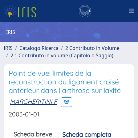
IRIS
IRIS
Catalogo Ricerca
2 Contributo in Volume
2.1 Contributo in volume (Capitolo o Saggio)
Point de vue: limites de la
reconstruction du ligament croisé
antérieur dans l'arthrose sur laxité
MARGHERITINI F
2003-01-01
Scheda breve
Scheda completa