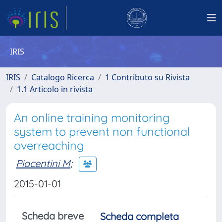
IRIS
IRIS
Catalogo Ricerca
1 Contributo su Rivista
1.1 Articolo in rivista
An online training monitoring
system to prevent non functional
overreaching
Piacentini M
;
2015-01-01
Scheda breve
Scheda completa