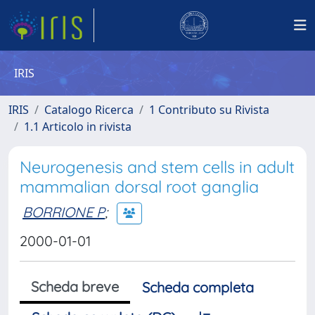
IRIS
IRIS
Catalogo Ricerca
1 Contributo su Rivista
1.1 Articolo in rivista
Neurogenesis and stem cells in adult
mammalian dorsal root ganglia
BORRIONE P
;
2000-01-01
Scheda breve
Scheda completa