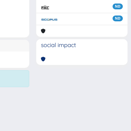
ND
ND
social impact