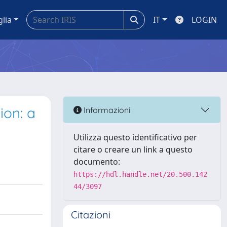
glia
IT
LOGIN
ion: a
Informazioni
Utilizza questo identificativo per
citare o creare un link a questo
documento:
https://hdl.handle.net/20.500.142
44/3097
Citazioni