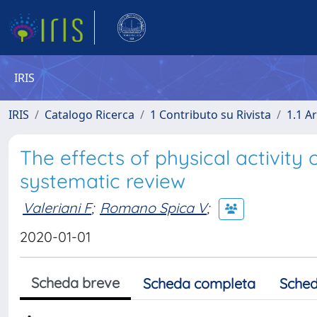
IRIS
IRIS
Catalogo Ricerca
1 Contributo su Rivista
1.1 Ar
The effects of physical activit
systematic review
Valeriani F
;
Romano Spica V
;
2020-01-01
Scheda breve
Scheda completa
Sched