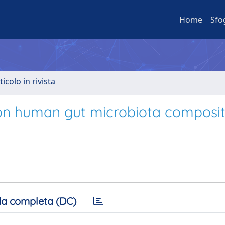
Home
Sfo
ticolo in rivista
y on human gut microbiota composit
a completa (DC)