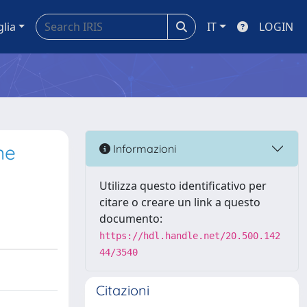
glia
IT
LOGIN
ne
Informazioni
Utilizza questo identificativo per
citare o creare un link a questo
documento:
https://hdl.handle.net/20.500.142
44/3540
Citazioni