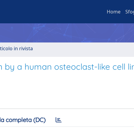
Home
Sfo
ticolo in rivista
n by a human osteoclast-like cell li
a completa (DC)