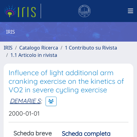
IRIS
IRIS
Catalogo Ricerca
1 Contributo su Rivista
1.1 Articolo in rivista
Influence of light additional arm
cranking exercise on the kinetics of
VO2 in severe cycling exercise
DEMARIE S
;
2000-01-01
Scheda breve
Scheda completa