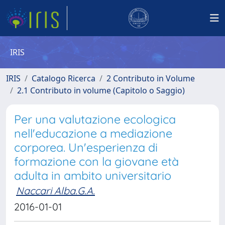
IRIS
IRIS
Catalogo Ricerca
2 Contributo in Volume
2.1 Contributo in volume (Capitolo o Saggio)
Per una valutazione ecologica
nell'educazione a mediazione
corporea. Un'esperienza di
formazione con la giovane età
adulta in ambito universitario
Naccari Alba.G.A.
2016-01-01