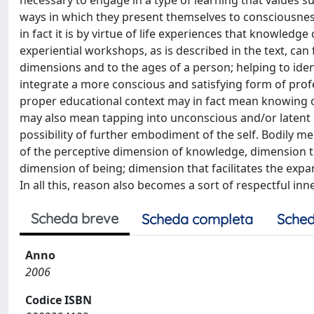
necessary to engage in a type of learning that values sub
ways in which they present themselves to consciousness
in fact it is by virtue of life experiences that knowle
experiential workshops, as is described in the text, can 
dimensions and to the ages of a person; helping to ident
integrate a more conscious and satisfying form of profe
proper educational context may in fact mean knowing ou
may also mean tapping into unconscious and/or latent di
possibility of further embodiment of the self. Bodily me
of the perceptive dimension of knowledge, dimension th
dimension of being; dimension that facilitates the exp
In all this, reason also becomes a sort of respectful in
Scheda breve
Scheda completa
Sched
Anno
2006
Codice ISBN