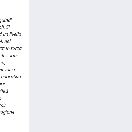
quindi
i. Si
 un livello
i, nei
tti in forza
ali, come
na,
pevole e
 educativo
are
ilità
e
ci;
ragione