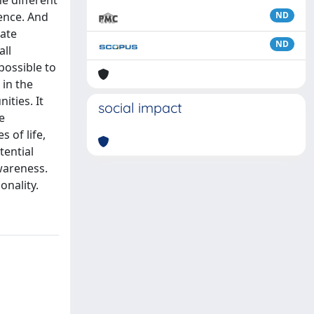
he different
ence. And
ND
iate
ND
all
possible to
 in the
ties. It
social impact
e
 of life,
tential
wareness.
onality.