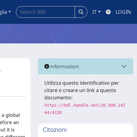
glia
IT
LOGIN
.
Informazioni
Utilizza questo identificativo per
citare o creare un link a questo
documento:
https://hdl.handle.net/20.500.142
44/4328
 a global
refore an
Citazioni
t it is