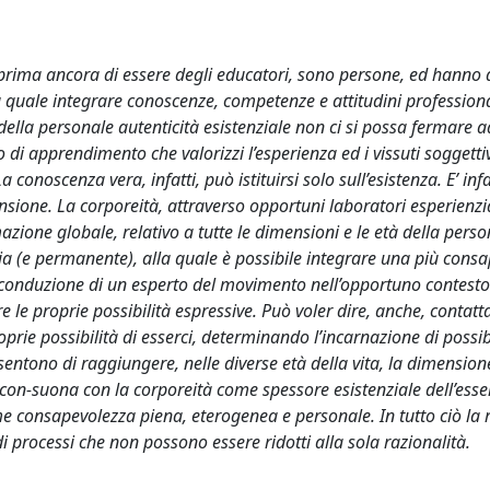
, prima ancora di essere degli educatori, sono persone, ed hanno 
quale integrare conoscenze, competenze e attitudini professional
ella personale autenticità esistenziale non ci si possa fermare ad
di apprendimento che valorizzi l’esperienza ed i vissuti soggettiv
 conoscenza vera, infatti, può istituirsi solo sull’esistenza. E’ infa
nsione. La corporeità, attraverso opportuni laboratori esperienzi
azione globale, relativo a tutte le dimensioni e le età della perso
ia (e permanente), alla quale è possibile integrare una più consa
 conduzione di un esperto del movimento nell’opportuno contesto
re le proprie possibilità espressive. Può voler dire, anche, contatt
rie possibilità di esserci, determinando l’incarnazione di possib
entono di raggiungere, nelle diverse età della vita, la dimension
con-suona con la corporeità come spessore esistenziale dell’esser
 consapevolezza piena, eterogenea e personale. In tutto ciò la 
i processi che non possono essere ridotti alla sola razionalità.