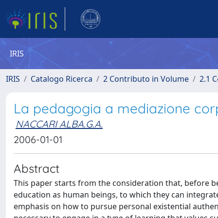
IRIS
IRIS
Catalogo Ricerca
2 Contributo in Volume
2.1 C
La pedagogia a mediazione corpo
NACCARI ALBA.G.A.
2006-01-01
Abstract
This paper starts from the consideration that, before 
education as human beings, to which they can integrate 
emphasis on how to pursue personal existential authenticit