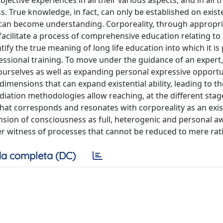
jective experiences in all their various aspects, and in all t
. True knowledge, in fact, can only be established on exist
dge can become understanding. Corporeality, through appropr
facilitate a process of comprehensive education relating to 
ify the true meaning of long life education into which it is 
ssional training. To move under the guidance of an expert,
rselves as well as expanding personal expressive opportuni
mensions that can expand existential ability, leading to th
diation methodologies allow reaching, at the different stages
at corresponds and resonates with corporeality as an exis
ansion of consciousness as full, heterogenic and personal a
ner witness of processes that cannot be reduced to mere rati
a completa (DC)