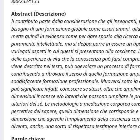
8882324133
Abstract (Descrizione)
Il contributo parte dalla considerazione che gli insegnanti
bisogno di una formazione globale come esseri umani, alla 
mette quindi in evidenza come per dare spazio alla ricerca d
puramente intellettuale, ma si debba porre in essere un tipo 
variegati aspetti in cui questi si presentano alla coscienza. La
delle esperienze di vita che la conoscenza può farsi compre
viene descritto nel testo, può agevolare un processo di form
contribuendo a ritrovare il senso di quella formazione amp
soddisfacente formazione professionale. Muoversi sotto la
può significare infatti, conoscere se stessi, oltre che amplia
dimensioni inconsce e/o latenti che possono ampliare le prop
ulteriori del sé. Le metodologie a mediazione corporea cons
percettiva del sapere, quella dimensione che corrisponde e 
dimensione che agevola l’ampliamento della coscienza come
diventa, anche, una sorta di rispettosa testimone interiore d
Parole chiave