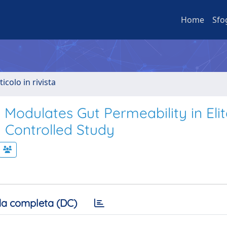
Home
Sfo
ticolo in rivista
 Modulates Gut Permeability in Eli
 Controlled Study
a completa (DC)