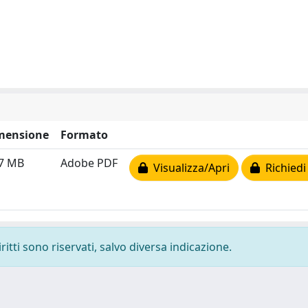
mensione
Formato
27 MB
Adobe PDF
Visualizza/Apri
Richiedi
ritti sono riservati, salvo diversa indicazione.