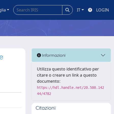
glia
IT
LOGIN
te
Informazioni
Utilizza questo identificativo per
citare o creare un link a questo
documento:
https://hdl.handle.net/20.500.142
44/4782
Citazioni