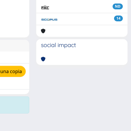
ND
14
social impact
 una copia