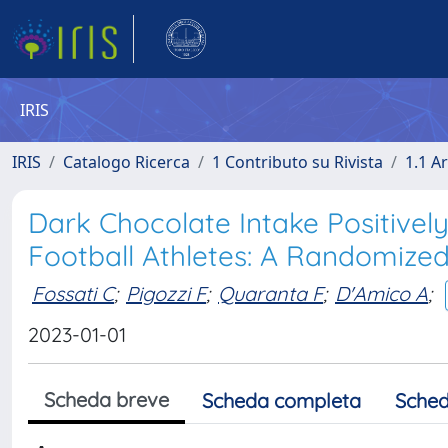
IRIS
IRIS
Catalogo Ricerca
1 Contributo su Rivista
1.1 Ar
Dark Chocolate Intake Positively
Football Athletes: A Randomized
Fossati C
;
Pigozzi F
;
Quaranta F
;
D'Amico A
;
2023-01-01
Scheda breve
Scheda completa
Sched