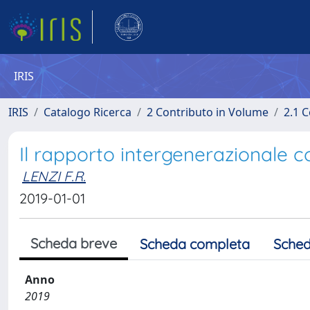
IRIS
IRIS
Catalogo Ricerca
2 Contributo in Volume
2.1 C
Il rapporto intergenerazionale c
LENZI F.R.
2019-01-01
Scheda breve
Scheda completa
Sched
Anno
2019