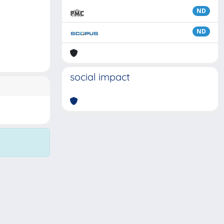
ND
ND
social impact