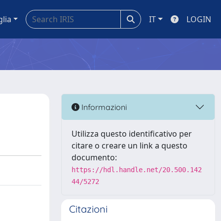
glia
IT
LOGIN
Informazioni
Utilizza questo identificativo per
citare o creare un link a questo
documento:
https://hdl.handle.net/20.500.142
44/5272
Citazioni