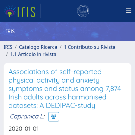
IRIS
IRIS
Catalogo Ricerca
1 Contributo su Rivista
1.1 Articolo in rivista
Associations of self-reported
physical activity and anxiety
symptoms and status among 7,874
Irish adults across harmonised
datasets: A DEDIPAC-study
Capranica L
;
2020-01-01