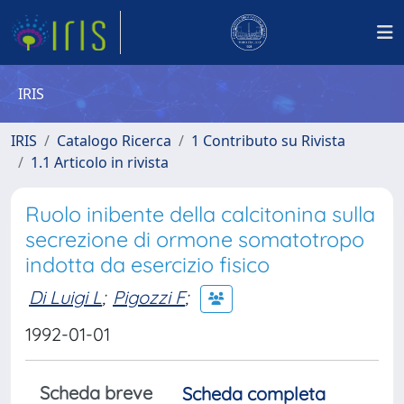
IRIS
IRIS
Catalogo Ricerca
1 Contributo su Rivista
1.1 Articolo in rivista
Ruolo inibente della calcitonina sulla
secrezione di ormone somatotropo
indotta da esercizio fisico
Di Luigi L
;
Pigozzi F
;
1992-01-01
Scheda breve
Scheda completa