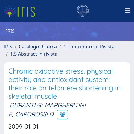
IRIS
IRIS
Catalogo Ricerca
1 Contributo su Rivista
1.5 Abstract in rivista
Chronic oxidative stress, physical
activity and antioxidant system:
their role on telomere shortening in
skeletal muscle
DURANTI G
;
MARGHERITINI
F
;
CAPOROSSI D
2009-01-01