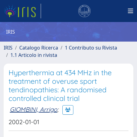
IRIS
IRIS
Catalogo Ricerca
1 Contributo su Rivista
1.1 Articolo in rivista
Hyperthermia at 434 MHz in the
treatment of overuse sport
tendinopathies: A randomised
controlled clinical trial
GIOMBINI, Arrigo
;
2002-01-01