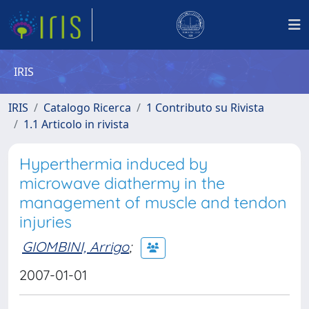
IRIS
IRIS
Catalogo Ricerca
1 Contributo su Rivista
1.1 Articolo in rivista
Hyperthermia induced by
microwave diathermy in the
management of muscle and tendon
injuries
GIOMBINI, Arrigo
;
2007-01-01