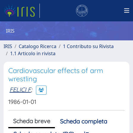
IRIS
IRIS
Catalogo Ricerca
1 Contributo su Rivista
1.1 Articolo in rivista
Cardiovascular effects of arm
wrestling
FELICI F
;
1986-01-01
Scheda breve
Scheda completa