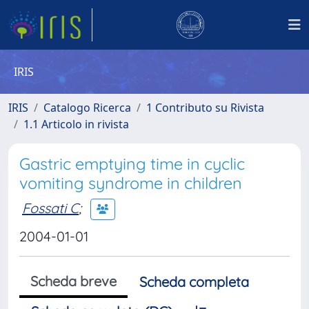
IRIS
IRIS
Catalogo Ricerca
1 Contributo su Rivista
1.1 Articolo in rivista
Gastric emptying time in cyclic
vomiting syndrome in children
Fossati C
;
2004-01-01
Scheda breve
Scheda completa