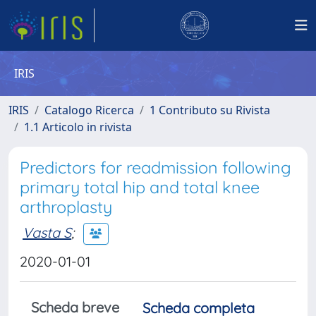
IRIS
IRIS
Catalogo Ricerca
1 Contributo su Rivista
1.1 Articolo in rivista
Predictors for readmission following
primary total hip and total knee
arthroplasty
Vasta S
;
2020-01-01
Scheda breve
Scheda completa