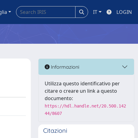
glia
IT
LOGIN
Informazioni
Utilizza questo identificativo per
citare o creare un link a questo
documento:
https://hdl.handle.net/20.500.142
44/8607
Citazioni