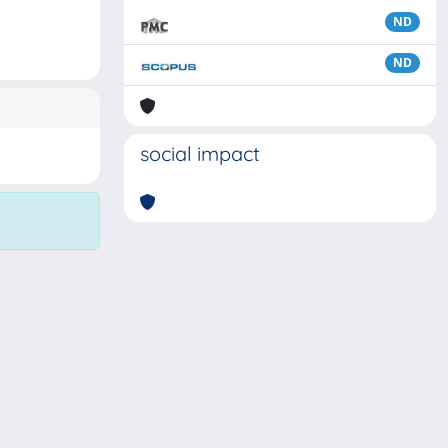
ND
ND
social impact