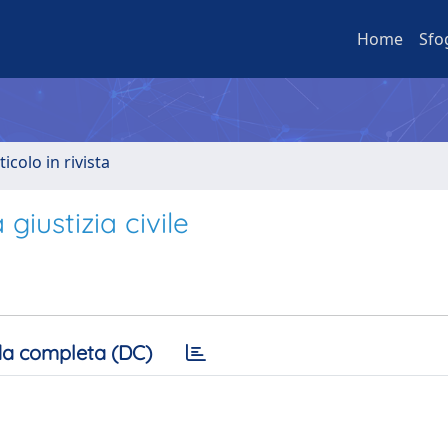
Home
Sfo
ticolo in rivista
giustizia civile
a completa (DC)