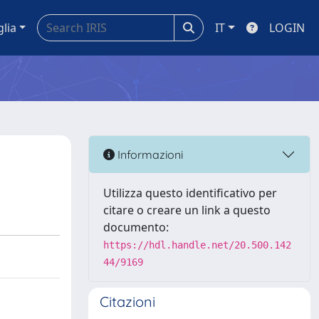
glia
IT
LOGIN
Informazioni
Utilizza questo identificativo per
citare o creare un link a questo
documento:
https://hdl.handle.net/20.500.142
44/9169
Citazioni