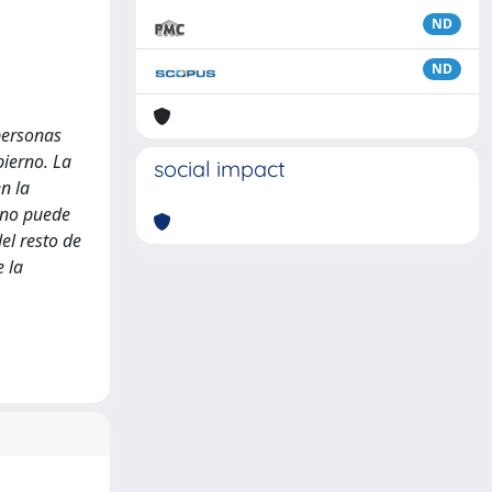
ND
ND
 personas
bierno. La
social impact
n la
 no puede
el resto de
 la