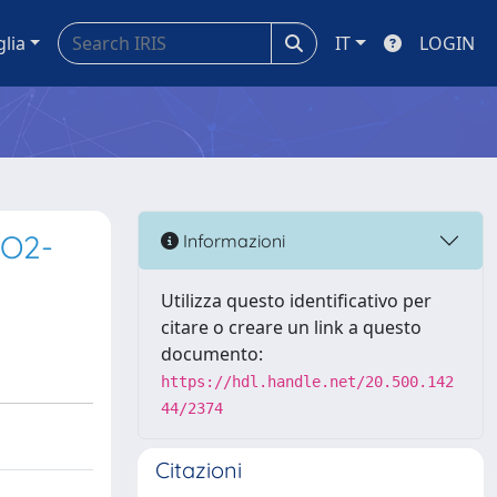
glia
IT
LOGIN
2O2-
Informazioni
Utilizza questo identificativo per
citare o creare un link a questo
documento:
https://hdl.handle.net/20.500.142
44/2374
Citazioni