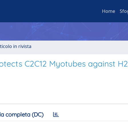
Home
Sfo
ticolo in rivista
Protects C2C12 Myotubes against H
a completa (DC)