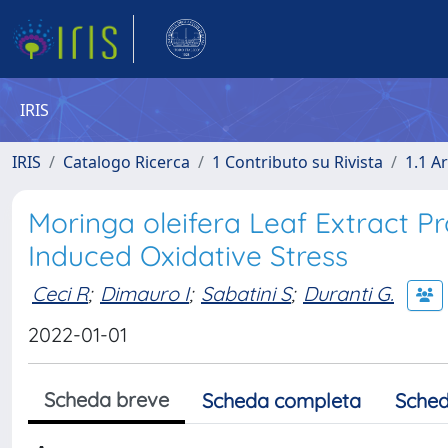
IRIS
IRIS
Catalogo Ricerca
1 Contributo su Rivista
1.1 Ar
Moringa oleifera Leaf Extract 
Induced Oxidative Stress
Ceci R
;
Dimauro I
;
Sabatini S
;
Duranti G.
2022-01-01
Scheda breve
Scheda completa
Sched