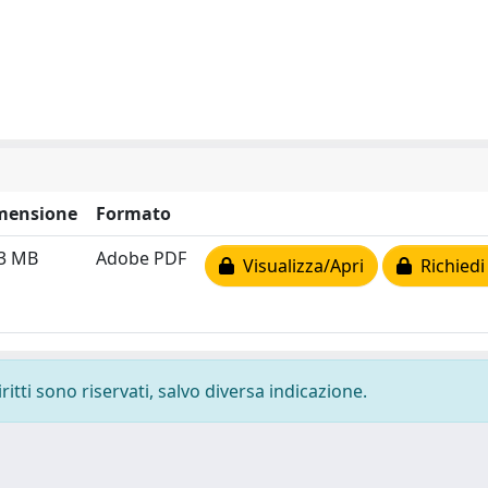
mensione
Formato
03 MB
Adobe PDF
Visualizza/Apri
Richiedi
ritti sono riservati, salvo diversa indicazione.