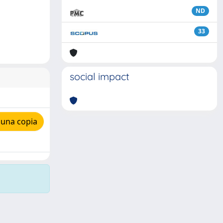
ND
33
social impact
 una copia