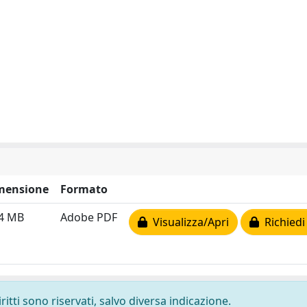
mensione
Formato
34 MB
Adobe PDF
Visualizza/Apri
Richiedi
ritti sono riservati, salvo diversa indicazione.