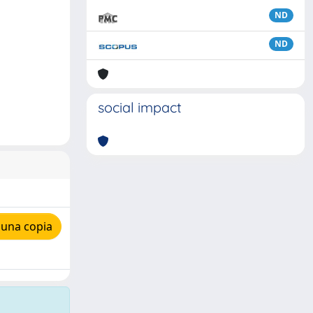
ND
ND
social impact
 una copia