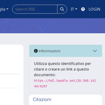
glia
IT
LOGIN
Informazioni
Utilizza questo identificativo per
citare o creare un link a questo
documento:
https://hdl.handle.net/20.500.142
44/4297
Citazioni