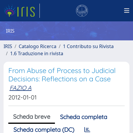
IRIS
IRIS
Catalogo Ricerca
1 Contributo su Rivista
1.6 Traduzione in rivista
From Abuse of Process to Judicial
Decisions: Reflections on a Case
FAZIO A
2012-01-01
Scheda breve
Scheda completa
Scheda completa (DC)