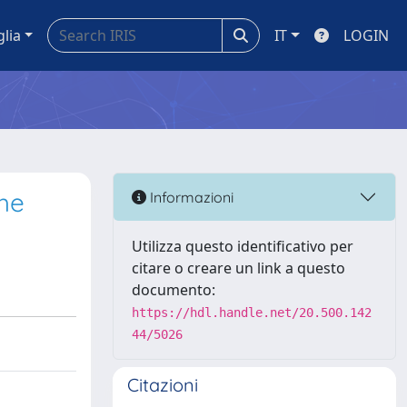
glia
IT
LOGIN
the
Informazioni
Utilizza questo identificativo per
citare o creare un link a questo
documento:
https://hdl.handle.net/20.500.142
44/5026
Citazioni