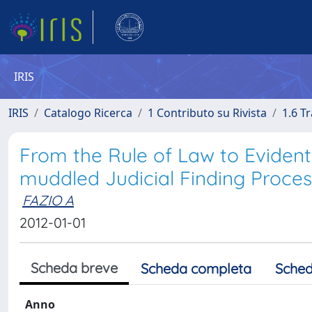
IRIS
IRIS
Catalogo Ricerca
1 Contributo su Rivista
1.6 Tr
From the Rule of Law to Evident
muddled Judicial Finding Proces
FAZIO A
2012-01-01
Scheda breve
Scheda completa
Sched
Anno