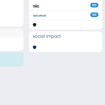
ND
ND
social impact