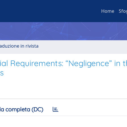
Home
Sfo
aduzione in rivista
ial Requirements: “Negligence” in 
s
a completa (DC)