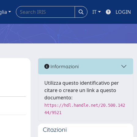
glia
IT
LOGIN
Informazioni
Utilizza questo identificativo per
citare o creare un link a questo
documento:
https://hdl.handle.net/20.500.142
44/9521
Citazioni